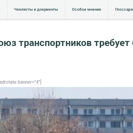
т
Чеклисты и документы
Особое мнение
Глоссари
оюз транспортников требует
[adrotate banner="4"]