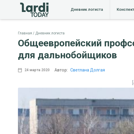
Дневник логиста
Конспек
Главная
Дневник логиста
Общеевропейский профс
для дальнобойщиков
Автор:
Светлана Долгая
24 марта 2020