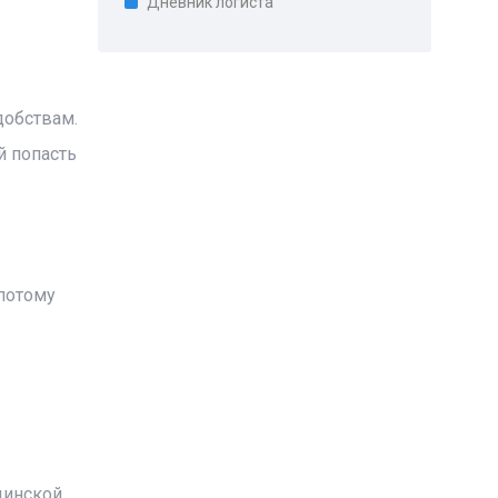
Дневник логиста
добствам.
й попасть
потому
цинской