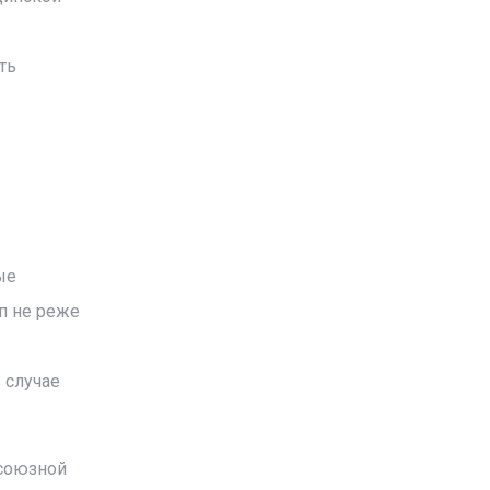
ть
ые
п не реже
 случае
фсоюзной