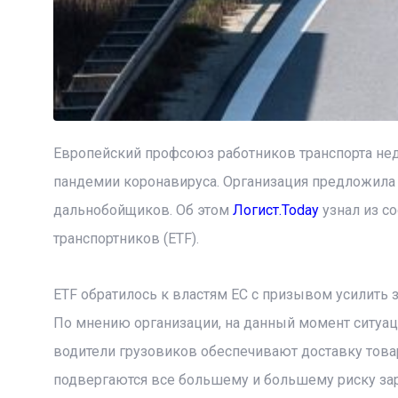
Европейский профсоюз работников транспорта нед
пандемии коронавируса. Организация предложила
дальнобойщиков. Об этом
Логист.Today
узнал из с
транспортников (ETF).
ETF обратилось к властям ЕС с призывом усилить 
По мнению организации, на данный момент ситуаци
водители грузовиков обеспечивают доставку товар
подвергаются все большему и большему риску зар