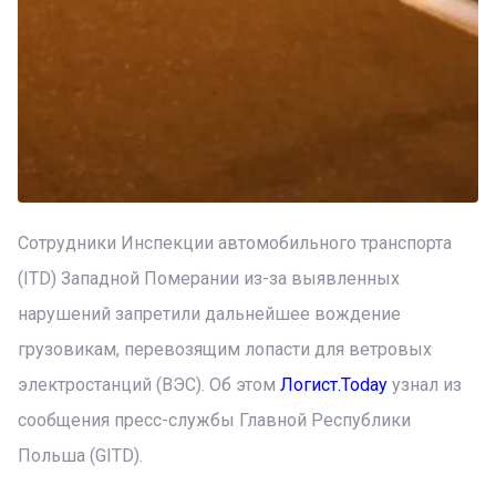
Сотрудники Инспекции автомобильного транспорта
(ITD) Западной Померании из-за выявленных
нарушений запретили дальнейшее вождение
грузовикам, перевозящим лопасти для ветровых
электростанций (ВЭС). Об этом
Логист.Today
узнал из
сообщения пресс-службы Главной Республики
Польша (GITD).