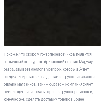
Похоже, что скоро у грузоперевозчиков появится
серьезный конкурент: британский стартап Magway
разрабатывает аналог Hyperloop, который будет
специализироваться на доставке грузов и заказов с
онлайн магазинов. Таким образом компания хочет
революционизировать отрасль грузоперевозок и,
конечно же, сделать доставку товаров более