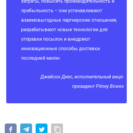
затраты, повысить производительность и
прибыльность – они устанавливают
взаимовыгодные партнерские отношения,
разрабатывают новые технологии для
отправки посылок и внедряют
инновационные способы доставки
последней мили»
Джейсон Диес, исполнительный вице-
президент Pitney Bowes