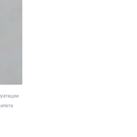
луатации
ситета