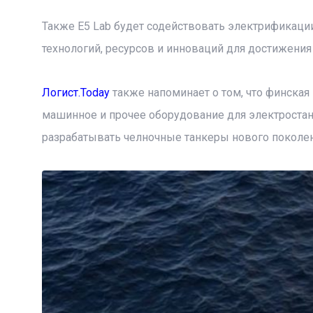
Также E5 Lab будет содействовать электрификаци
технологий, ресурсов и инноваций для достижени
Логист.Today
также напоминает о том, что финская
машинное и прочее оборудование для электростанц
разрабатывать челночные танкеры нового поколе