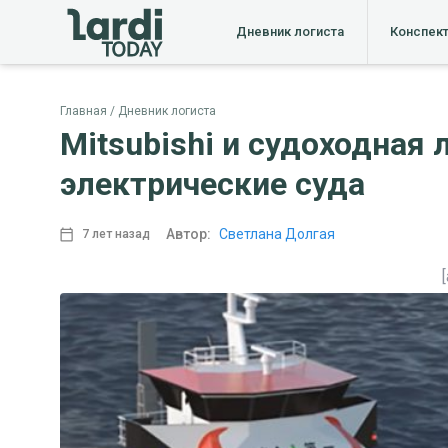
Дневник логиста
Конспек
Главная
Дневник логиста
Mitsubishi и судоходная
электрические суда
Автор:
Светлана Долгая
7 лет назад