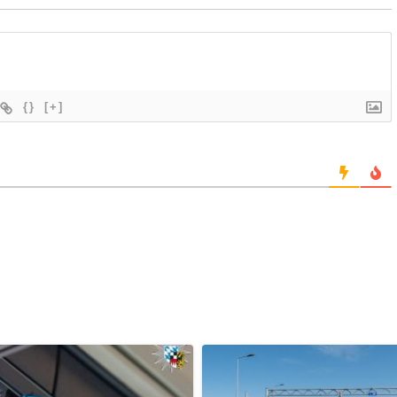
{}
[+]