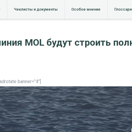
т
Чеклисты и документы
Особое мнение
Глоссари
 линия MOL будут строить по
[adrotate banner="4"]