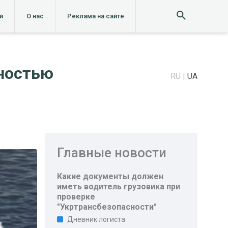
й
О нас
Реклама на сайте
лностью
RU
UA
Главные новости
Какие документы должен
иметь водитель грузовика при
проверке
"Укртрансбезопасности"
Дневник логиста