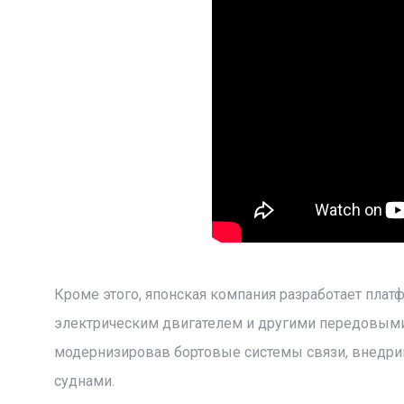
Кроме этого, японская компания разработает плат
электрическим двигателем и другими передовыми 
модернизировав бортовые системы связи, внедри
суднами.