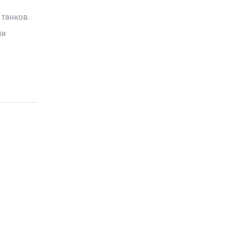
танков.
ми