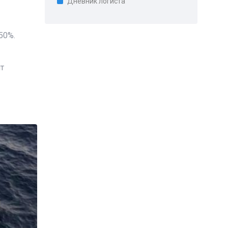
Дневник логиста
50%.
т