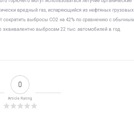
ного горючего могут использоваться летучие органические
гически вредный газ, испаряющийся из нефтяных грузовых 
ит сократить выбросы СО2 на 42% по сравнению с обычны
но эквивалентно выбросам 22 тыс. автомобилей в год.
0
Article Rating