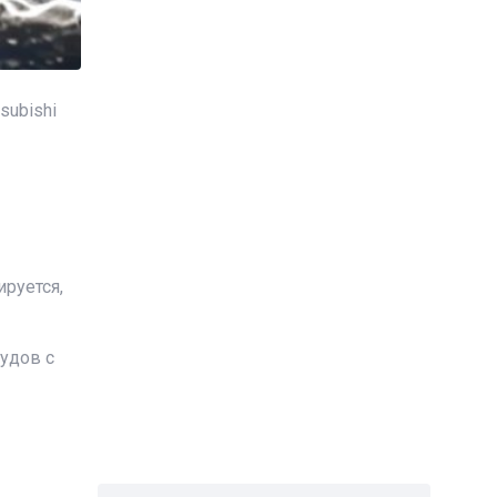
subishi
руется,
удов с