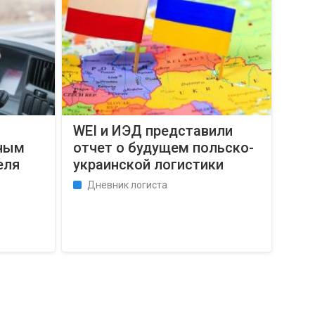
WEI и ИЭД представили
вным
отчет о будущем польско-
еля
украинской логистики
Дневник логиста