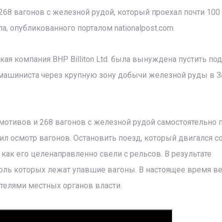
 268 вагонов с железной рудой, который проехал почти 100
а, опубликованного порталом nationalpost.com.
 компания BHP Billiton Ltd. была вынуждена пустить под
 машиниста через крупную зону добычи железной руды в 
комотивов и 268 вагонов с железной рудой самостоятельно
л осмотр вагонов. Остановить поезд, который двигался с
 как его целенаправленно свели с рельсов. В результате
оль которых лежат упавшие вагоны. В настоящее время ве
телями местных органов власти.