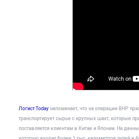
Логист.Today
напоминает, что на операции BHP при
транспортирует сырье с крупных шахт, которые пр
поставляется клиентам в Китае и Японии. На дан
которую входит более 1 тыс. километров путей в 