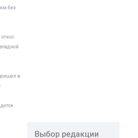
 км без
 откос
Западной
 пришел в
о
дется
Выбор редакции