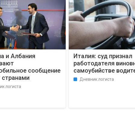
а и Албания
Италия: суд признал
вают
работодателя вино
обильное сообщение
самоубийстве водит
 странами
Дневник логиста
ик логиста