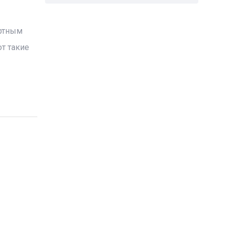
ортным
т такие