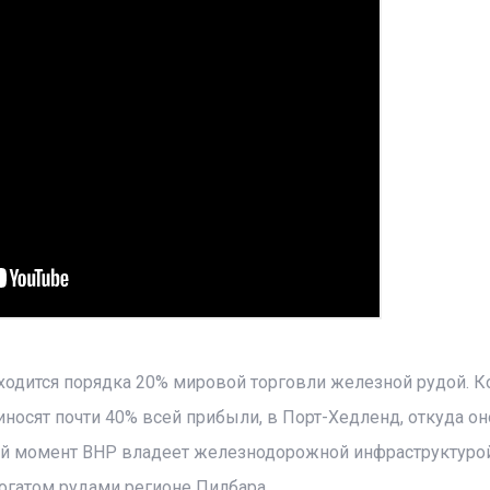
ходится порядка 20% мировой торговли железной рудой. 
иносят почти 40% всей прибыли, в Порт-Хедленд, откуда он
ный момент BHP владеет железнодорожной инфраструктурой
богатом рудами регионе Пилбара.