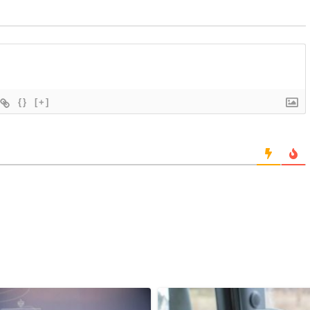
{}
[+]