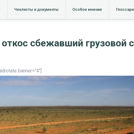
т
Чеклисты и документы
Особое мнение
Глоссари
 откос сбежавший грузовой 
[adrotate banner="4"]