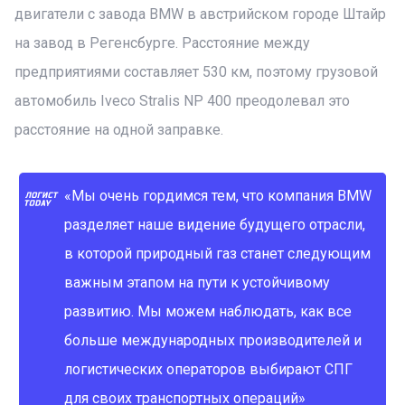
двигатели с завода BMW в австрийском городе Штайр
на завод в Регенсбурге. Расстояние между
предприятиями составляет 530 км, поэтому грузовой
автомобиль Iveco Stralis NP 400 преодолевал это
расстояние на одной заправке.
«Мы очень гордимся тем, что компания BMW
разделяет наше видение будущего отрасли,
в которой природный газ станет следующим
важным этапом на пути к устойчивому
развитию. Мы можем наблюдать, как все
больше международных производителей и
логистических операторов выбирают СПГ
для своих транспортных операций»