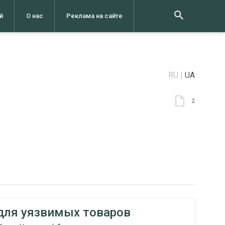
й
О нас
Реклама на сайте
RU
UA
2
для уязвимых товаров