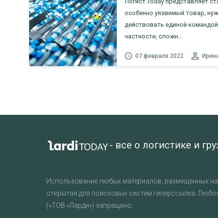
Логист.Today представляет с
особенно уязвимый товар, ну
действовать единой командой 
частности, сложн...
07 февраля 2022
Ирин
- все о логистике и гр
Использование любых материалов, размещенных на 
открытая для поисковых систем гиперссылка. Любо
(«ТОВ «Ларди») запрещено.