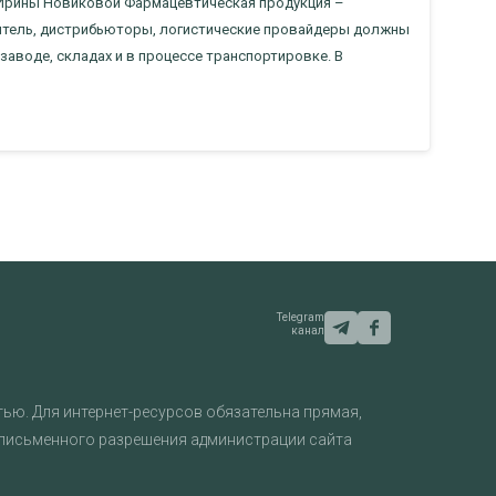
 Ирины Новиковой Фармацевтическая продукция –
дитель, дистрибьюторы, логистические провайдеры должны
аводе, складах и в процессе транспортировке. В
Telegram
канал
ью. Для интернет-ресурсов обязательна прямая,
 письменного разрешения администрации сайта