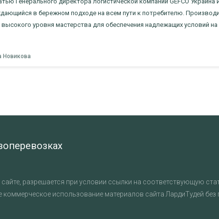
татью Генерального директора логистической компании GEFCO Украина
ждающийся в бережном подходе на всем пути к потребителю. Произво
высокого уровня мастерства для обеспечения надлежащих условий на з
а Новикова
узоперевозках
сайте, разрешается при условии ссылки на соответствующую стат
е коммерческое использование материалов сайта ЛардиТудей без