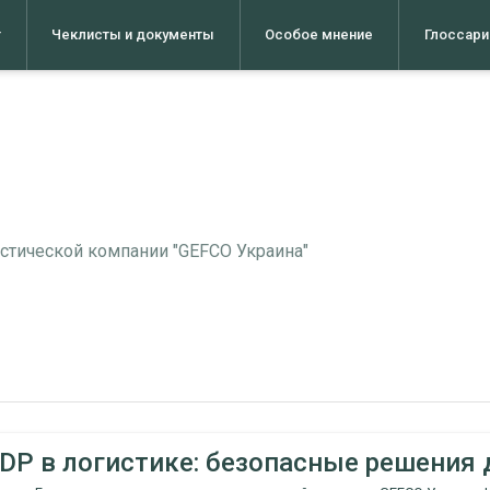
т
Чеклисты и документы
Особое мнение
Глоссари
стической компании "GEFCO Украина"
DP в логистике: безопасные решения 